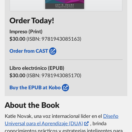
Order Today!
Impreso (Print)
$30.00
(ISBN:
9781943085163)
Order from CAST
Libro electrónico (EPUB)
$30.00
(ISBN:
9781943085170)
Buy the EPUB at Kobo
About the Book
Katie Novak, una voz internacional líder en el
Diseño
Universal para el Aprendizaje (DUA)
, brinda
conocimientos prácticos y estrategias inteligentes para