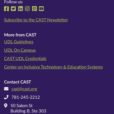
Follow us:
Follow us on Facebook
Follow us on Twitter
Follow us on LinkedIn
Follow us on Instragram
Follow us on Pinterest
Follow us on YouTube
Subscribe to the CAST Newsletter
More from CAST
UDL Guidelines
UDL On Campus
CAST UDL Credentials
Center on Inclusive Technology & Education Systems
Contact CAST
cast@cast.org
781-245-2212
50 Salem St
Building B, Ste 303