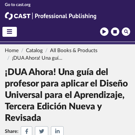
CAST
CAST Professional Publishing
Home
Catalog
All Books & Products
¡DUA Ahora!
Una guía del profesor para aplicar el Diseño Universal para el Aprendizaje, Tercera Edición Nueva y Revisada
¡DUA Ahora!
Una guía del
profesor para aplicar el Diseño
Universal para el Aprendizaje,
Tercera Edición Nueva y
Revisada
Share on Facebook
Share on Twitter
Share on LinkedIn
Share: